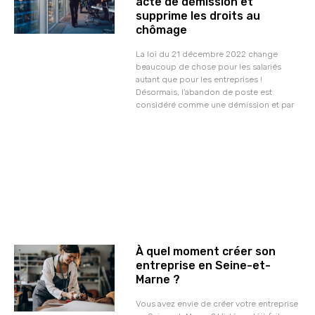
acte de démission et
supprime les droits au
chômage
La loi du 21 décembre 2022 change
beaucoup de chose pour les salariés
autant que pour les entreprises !
Désormais, l’abandon de poste est
considéré comme une démission et par
À quel moment créer son
entreprise en Seine-et-
Marne ?
Vous avez envie de créer votre entreprise