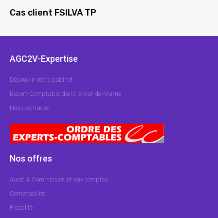
Cas client FSILVA TP
AGC2V-Expertise
Découvrir notre cabinet
Expert-Comptable dans le Val-de-Marne
Nous contacter
Nos offres
Audit & Commissariat aux comptes
Comptabilité
Fiscalité