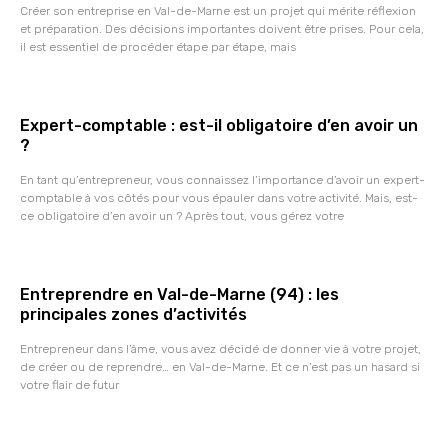
Créer son entreprise en Val-de-Marne est un projet qui mérite réflexion
et préparation. Des décisions importantes doivent être prises. Pour cela,
il est essentiel de procéder étape par étape, mais
Expert-comptable : est-il obligatoire d’en avoir un
?
En tant qu’entrepreneur, vous connaissez l’importance d’avoir un expert-
comptable à vos côtés pour vous épauler dans votre activité. Mais, est-
ce obligatoire d’en avoir un ? Après tout, vous gérez votre
Entreprendre en Val-de-Marne (94) : les
principales zones d’activités
Entrepreneur dans l’âme, vous avez décidé de donner vie à votre projet,
de créer ou de reprendre… en Val-de-Marne. Et ce n’est pas un hasard si
votre flair de futur