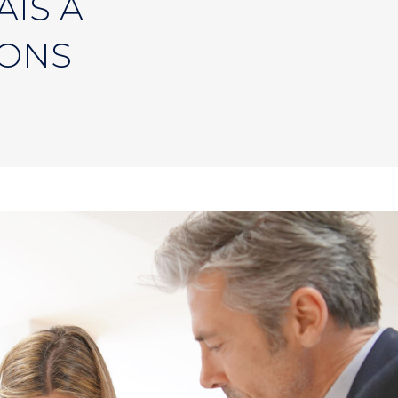
AIS À
IONS