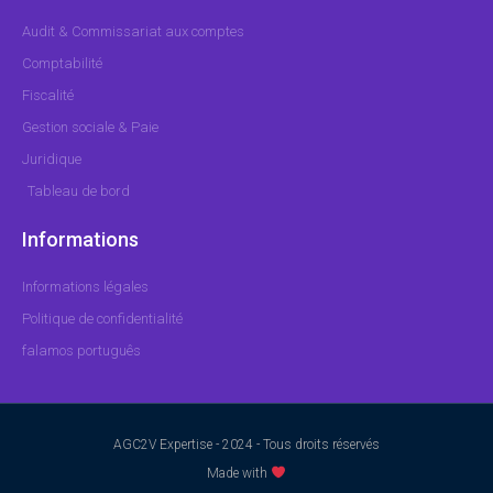
Audit & Commissariat aux comptes
Comptabilité
Fiscalité
Gestion sociale & Paie
Juridique
Tableau de bord
Informations
Informations légales
Politique de confidentialité
falamos português
AGC2V Expertise - 2024 - Tous droits réservés
Made with