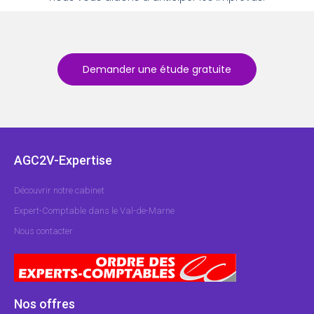
Demander une étude gratuite
AGC2V-Expertise
Découvrir notre cabinet
Expert-Comptable dans le Val-de-Marne
Nous contacter
Nos offres