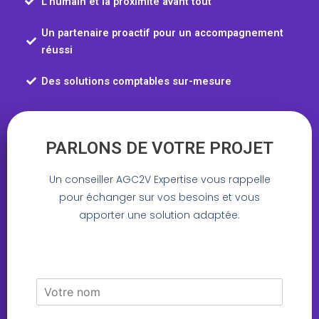
L'humain et la proximité avant tout
Un partenaire proactif pour un accompagnement
réussi
Des solutions comptables sur-mesure
PARLONS DE VOTRE PROJET
Un conseiller AGC2V Expertise vous rappelle
pour échanger sur vos besoins et vous
apporter une solution adaptée.
N
o
m