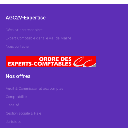
AGC2V-Expertise
Découvrir notre cabinet
Expert-Comptable dans le Val-de-Marne
Nous contacter
Nos offres
Audit & Commissariat aux comptes
Comptabilité
Fiscalité
Gestion sociale & Paie
Juridique