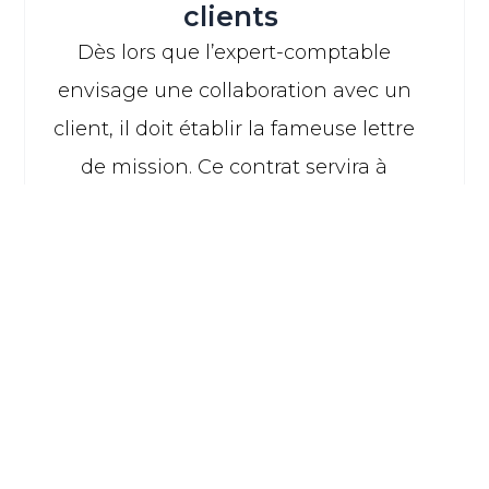
clients
Dès lors que l’expert-comptable
envisage une collaboration avec un
client, il doit établir la fameuse lettre
de mission. Ce contrat servira à
encadrer la relation entre les deux
parties. C’est une vraie garantie et
une sorte de bouclier pour le client
qui pourra s’en prévaloir en cas de
litiges. Conseil, discrétion, secret
professionnel… sont autant
d’obligations que l’expert-comptable
est tenu de respecter vis-à-vis de ses