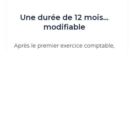
Une durée de 12 mois…
modifiable
Après le premier exercice comptable,
la durée sera de 12 mois consécutifs,
souvent du 1er janvier au 31
décembre. Le gérant aura toutefois la
possibilité de choisir une date
différente s’il le souhaite. Cela peut
être intéressant pour les activités
soumises à la saisonnalité, comme
l’hôtellerie-restauration par exemple.