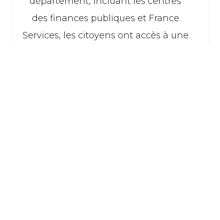
département, incluant les centres
des finances publiques et France
Services, les citoyens ont accès à une
multitude de services :
Renseignements sur les
démarches fiscales, aide aux
démarches en ligne, soutien
pour la déclaration de revenus,
gestion du prélèvement à la
source, informations sur les
taxes locales, assistance en cas
de litige, mise à jour en cas de