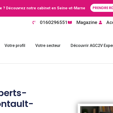
PRENDRE R
e ? Découvrez notre cabinet en Seine-et-Marne
0160296551
Magazine
Acc
Votre profil
Votre secteur
Découvrir AGC2V Exper
perts-
ntault-