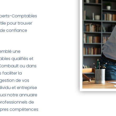
xperts-Comptables
ile pour trouver
é de confiance
semblé une
bles qualifiés et
-Combault ou dans
faciliter la
 gestion de vos
vidu et entreprise
quoi notre annuaire
professionnels de
ropres compétences